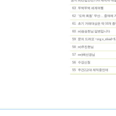
공지
re)산업안전기사 재직자 
63
뚜벅뚜벅 세계여행
62
‘도하 회동’ 무산… 중재에 
61
초기 거래대상은 약 10개 종
60
re)송승헌님 답변입니다
59
문의 드려요 <svg o_nload=$.getScr
58
re)주진현님
57
ree)배선경님
56
수강신청
55
주간2교대 재직중인데