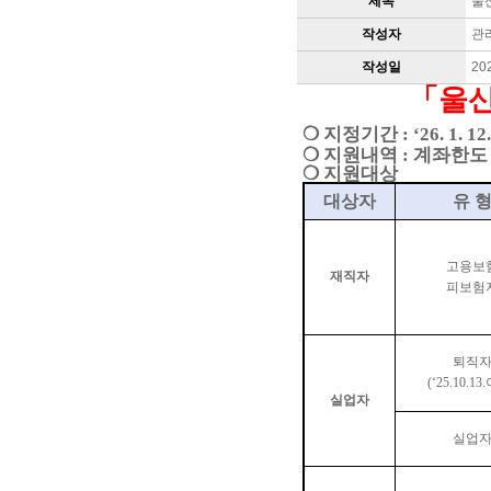
제목
울
작성자
관
작성일
20
「
울산
❍
지정기간
: ‘26. 1. 12
❍
지원내역
:
계좌한도
❍
지원대상
대상자
유 
고용보
재직자
피보험
퇴직
(‘25.10.13.
실업자
실업