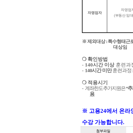
자영업
자영업자
(
부동산 임대
※
제외대상
:
특수형태근
대상임
❍
확인방법
-
140
시간 이상
훈련과
-
140
시간 미만
훈련과정
❍
적용시기
-
계좌한도 추가지원은
“
추
용
※ 고용24에서 온라
수강 가능합니다.
첨부파일