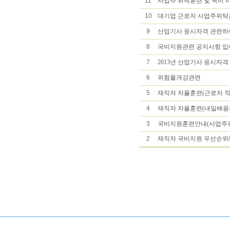
11
사업주 위탁훈련 및 국비 
10
대기업 근로자 사업주위탁
9
산업기사 응시자격 관련하
8
국비지원관련 공지사항 입
7
2013년 산업기사 응시자
6
위험물개강관련
5
재직자 자율훈련(근로자 
4
재직자 자율훈련(내일배움
3
국비지원훈련안내(사업주
2
재직자 국비지원 우선순위