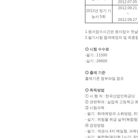
2012.07.05
2012.09.21
2012년 정기 기
~
능사 5회
2012.09.27
1.원서접수시간은 원서접수 첫
2.필기시험 합격예정자 및 최종
◎ 시험 수수료
-필기 : 11500
-실기 : 26600
◎ 출제 기준
출제기준 첨부파일 참조
◎ 취득방법
① 시 행 처 : 한국산업인력공단
② 관련학과 : 실업계 고등학교 
③ 시험과목
- 필기 : 화재예방과 소화방법, 
- 실기 : 위험물 취급 실무(복합형
④ 검정방법
- 필기 : 객관식 4지 택일형, 과목
- 실기 : 복합형(필답형 1시간, 