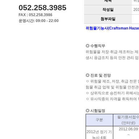
제목
위
052.258.3985
작성일
20
FAX : 052.258.3986
첨부파일
운영시간: 09:00 - 22:00
위험물기능사(Craftsman Hazardo
◎ 수행직무
위험물을 저장·취급·제조하는 제
생시 응급조치 등의 안전 관리 
◎ 진로 및 전망
ㅇ 위험물 제조, 저장, 취급 전
험물 취급 업체 및 위험물 안전
ㅇ 상위직으로 승진하기 위해서는
ㅇ 유사직종의 자격을 취득하여 독
◎ 시험일정
필기원서접
구분
(인터넷)
2012.06.09
2012년 정기 기
~
능사 4회